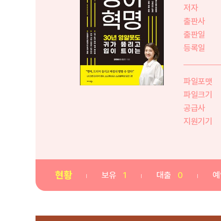
저자
출판사
출판일
등록일
파일포맷
파일크기
공급사
지원기기
현황
보유
1
대출
0
예