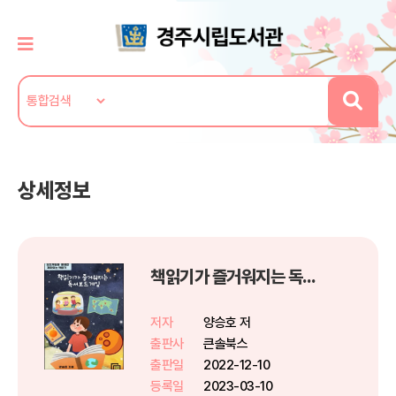
상세정보
책읽기가 즐거워지는 독서보드게임
저자
양승호 저
출판사
큰솔북스
출판일
2022-12-10
등록일
2023-03-10