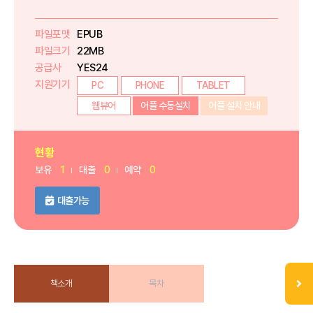
파일포맷
EPUB
파일크기
22MB
공급사
YES24
지원기기
PC
PHONE
TABLET
웹뷰어
어플 수동설치
어플 설치 안내
현황
보유
1
대출
0
예약
0
대출가능
책소개
목차