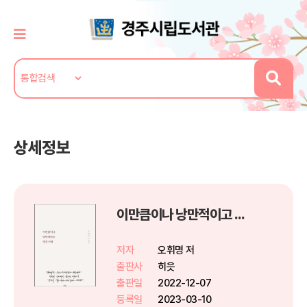
상세정보
이만큼이나 낭만적이고 멋진 사람
저자
오휘명 저
출판사
히읏
출판일
2022-12-07
등록일
2023-03-10