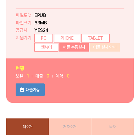
파일포맷
EPUB
파일크기
63MB
공급사
YES24
지원기기
PC
PHONE
TABLET
웹뷰어
어플 수동설치
어플 설치 안내
현황
보유
1
대출
0
예약
0
대출가능
책소개
저자소개
목차