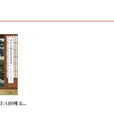
나는 고양이로소이다 : 나쓰메 소세키 선집 - 에디터스 컬렉션