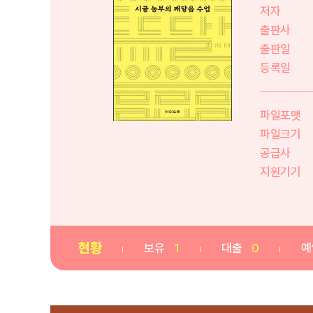
저자
출판사
출판일
등록일
파일포맷
파일크기
공급사
지원기기
현황
보유
1
대출
0
예