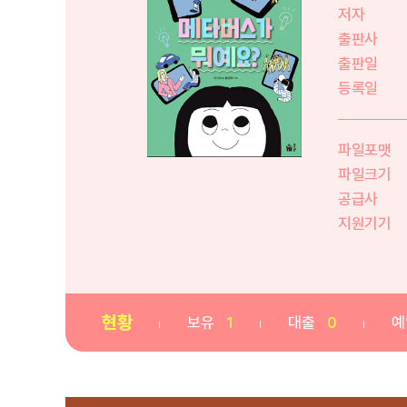
저자
출판사
출판일
등록일
파일포맷
파일크기
공급사
지원기기
현황
보유
1
대출
0
예