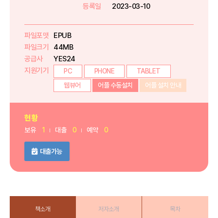
등록일
2023-03-10
파일포맷
EPUB
파일크기
44MB
공급사
YES24
지원기기
PC
PHONE
TABLET
웹뷰어
어플 수동설치
어플 설치 안내
현황
보유
1
대출
0
예약
0
대출가능
책소개
저자소개
목차