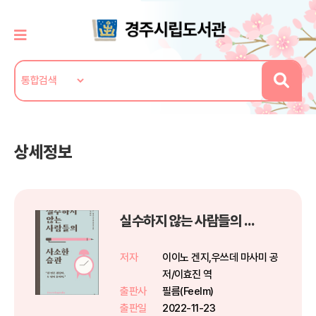
상세정보
실수하지 않는 사람들의 사소한 습관
저자
이이노 겐지,우쓰데 마사미 공
저/이효진 역
출판사
필름(Feelm)
출판일
2022-11-23