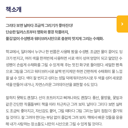
책소개
그리다 보면 날마다 조금씩 그리기가 좋아진다!
단순한 일러스트부터 명화와 풍경 작품까지,
물감 없이 수성펜과 워터브러시만으로 충분히 멋지게 그리는 수채화.
학교에서, 일터에서 누구나 한 번쯤은 사용해 봤을 수성펜. 조금만 물이 묻어도 잉
크가 번지고, 여러 색을 한꺼번에 사용하면 서로 색이 섞여 엉망이 되고 말았던 수
성펜이 손쉽게 수채화를 그릴 수 있게 해 주는 멋진 화구로 돌아왔다. 세밀한 펜촉
으로 그림을 그리고 워터브러시로 살짝 번지게만 하면 간편하게 수채화의 물 느낌
을 낼 수 있다. 색이 잘 번지고 섞이는 성질 덕에 워터브러시로 두 색을 섞어 새로운
색을 만들어 내거나, 자연스러운 그러데이션을 표현할 수도 있다.
잘하지 못해도 괜찮다. 선이 흐트러지고 삐져나와도 괜찮다. 풍선, 물방울, 꽃잎과
같은 간단한 작품들부터 책을 따라 차근차근 그려 보자. 날마다 그리다 보면 실력
도 조금씩 좋아지고, 자신감도 붙어, 그릴 때마다 그림 그리는 일이 점점 더 즐거워
질 것이다. 잘 그려야 한다는 부담 없이 즐겁게 그려 보자. 책에서 배운 것들을 응용
해 내가 사랑하는 장소들도 나만의 시선으로 그릴 수 있게 될 것이다.