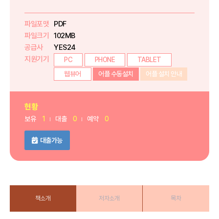
파일포맷
PDF
파일크기
102MB
공급사
YES24
지원기기
PC
PHONE
TABLET
웹뷰어
어플 수동설치
어플 설치 안내
현황
보유
1
대출
0
예약
0
대출가능
책소개
저자소개
목차