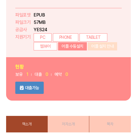
파일포맷
EPUB
파일크기
57MB
공급사
YES24
지원기기
PC
PHONE
TABLET
웹뷰어
어플 수동설치
어플 설치 안내
현황
보유
1
대출
0
예약
0
대출가능
책소개
저자소개
목차