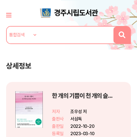
상세정보
한 개의 기쁨이 천 개의 슬픔을 이긴다 : 조우성 변호사 에세이 1
저자
조우성 저
출판사
서삼독
출판일
2022-10-20
등록일
2023-03-10