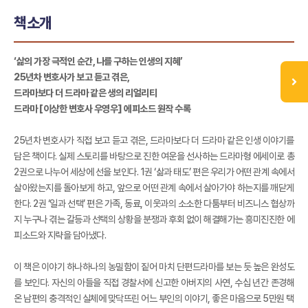
책소개
‘삶의 가장 극적인 순간, 나를 구하는 인생의 지혜’
25년차 변호사가 보고 듣고 겪은,
드라마보다 더 드라마 같은 생의 리얼리티
드라마 [이상한 변호사 우영우] 에피소드 원작 수록
25년차 변호사가 직접 보고 듣고 겪은, 드라마보다 더 드라마 같은 인생 이야기를
담은 책이다. 실제 스토리를 바탕으로 진한 여운을 선사하는 드라마형 에세이로 총
2권으로 나누어 세상에 선을 보인다. 1권 ‘삶과 태도’ 편은 우리가 어떤 관계 속에서
살아왔는지를 돌아보게 하고, 앞으로 어떤 관계 속에서 살아가야 하는지를 깨닫게
한다. 2권 ‘일과 선택’ 편은 가족, 동료, 이웃과의 소소한 다툼부터 비즈니스 협상까
지 누구나 겪는 갈등과 선택의 상황을 분쟁과 후회 없이 해결해가는 흥미진진한 에
피소드와 지략을 담아냈다.
이 책은 이야기 하나하나의 농밀함이 짙어 마치 단편드라마를 보는 듯 높은 완성도
를 보인다. 자신의 아들을 직접 경찰서에 신고한 아버지의 사연, 수십 년간 존경해
온 남편의 충격적인 실체에 맞닥뜨린 어느 부인의 이야기, 좋은 마음으로 5만원 택