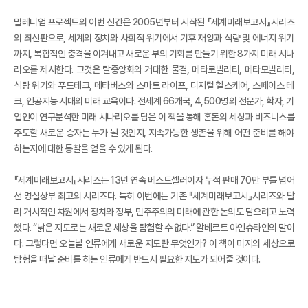
밀레니엄 프로젝트의 이번 신간은 2005년부터 시작된 『세계미래보고서』시리즈
의 최신판으로, 세계의 정치와 사회적 위기에서 기후 재앙과 식량 및 에너지 위기
까지, 복합적인 충격을 이겨내고 새로운 부의 기회를 만들기 위한 8가지 미래 시나
리오를 제시한다. 그것은 탈중앙화와 거대한 물결, 메타로빌리티, 메타모빌리티,
식량 위기와 푸드테크, 메타버스와 스마트 라이프, 디지털 헬스케어, 스페이스 테
크, 인공지능 시대의 미래 교육이다. 전세계 66개국, 4,500명의 전문가, 학자, 기
업인이 연구분석한 미래 시나리오를 담은 이 책을 통해 혼돈의 세상과 비즈니스를
주도할 새로운 승자는 누가 될 것인지, 지속가능한 생존을 위해 어떤 준비를 해야
하는지에 대한 통찰을 얻을 수 있게 된다.
『세계미래보고서』시리즈는 13년 연속 베스트셀러이자 누적 판매 70만 부를 넘어
선 명실상부 최고의 시리즈다. 특히 이번에는 기존 『세계미래보고서』시리즈와 달
리 거시적인 차원에서 정치와 정부, 민주주의의 미래에 관한 논의도 담으려고 노력
했다. “낡은 지도로는 새로운 세상을 탐험할 수 없다.” 알베르트 아인슈타인의 말이
다. 그렇다면 오늘날 인류에게 새로운 지도란 무엇인가? 이 책이 미지의 세상으로
탐험을 떠날 준비를 하는 인류에게 반드시 필요한 지도가 되어줄 것이다.