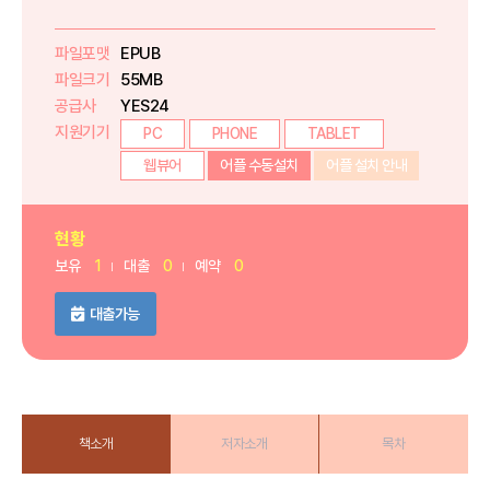
파일포맷
EPUB
파일크기
55MB
공급사
YES24
지원기기
PC
PHONE
TABLET
웹뷰어
어플 수동설치
어플 설치 안내
현황
보유
1
대출
0
예약
0
대출가능
책소개
저자소개
목차