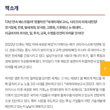
책소개
13년 연속 베스트셀러! 명불허전 『세계미래보고서』 시리즈의 미래 대전망!
경기침체, 전쟁, 탈세계화, 양극화, 고령화, 기후재난, 뉴 팬데믹…
지금까지의 라이프, 일, 투자, 교육, 수명을 완전히 뒤바꿀 것이다!
2022년 인류는 ‘재앙 위에 새로운 재앙’이 더해지는 메가 크라이시스에 직면해 있
다. 코로나19는 종식 기미가 보이지 않고 교착 상태에 빠진 러시아-우크라이나 전
쟁은 전세계를 긴장시키고 있다. 설상가상으로 식량과 에너지 위기, 물가 폭등과
경제 침체의 악순환에 빠졌다. 무엇보다 기후 재앙은 생존마저 위협하면서 암울한
미래를 예고하고 있다.
하지만 생존 위기의 절박감을 감지한 세계는 그 어느 때보다 발 빠르게 혁신을 위
해 움직이고 뉴 노멀 3.0 시대를 준비하고 있다. 『세계미래보고서 2023 : 메가 크
라이시스 이후 새로운 부의 기회』는 전대미문의 위기 속에서도 ‘초과회복’을 이룰
기회가 있으며 많은 국가와 기업들이 어떻게 돌파구를 마련하고 있는지 전방위적
으로 진단하고 있다. 특히 시장을 주도하고 있는 핵심 기업들이 어떤 기술개발에
매진하고 있는지 낱낱이 파헤치고 있다.