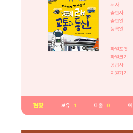
저자
출판사
출판일
등록일
파일포맷
파일크기
공급사
지원기기
현황
보유
1
대출
0
예