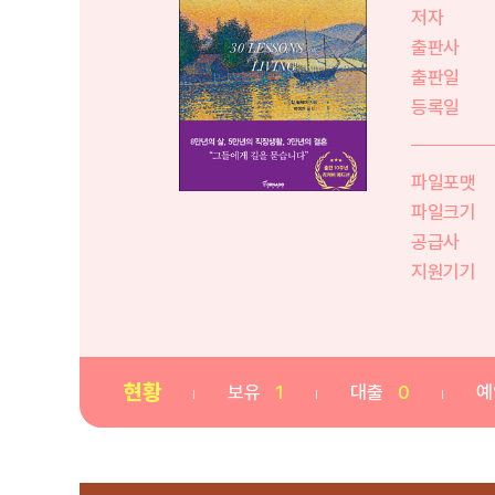
저자
출판사
출판일
등록일
파일포맷
파일크기
공급사
지원기기
현황
보유
1
대출
0
예