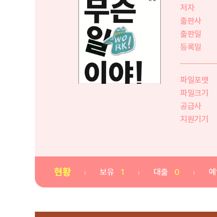
저자
출판사
출판일
등록일
파일포맷
파일크기
공급사
지원기기
현황
보유
1
대출
0
예