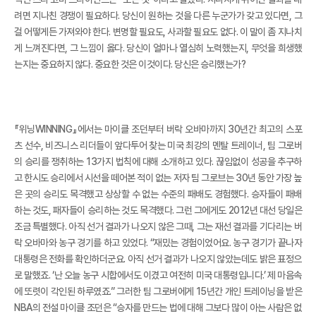
려면 지나친 경쟁이 필요하다. 당신이 원하는 것을 다른 누군가가 갖고 있다면, 그
걸 어떻게든 가져와야 한다. 변명할 필요도, 사과할 필요도 없다. 이 말이 좀 지나치
게 느껴진다면, 그 느낌이 옳다. 당신이 얼마나 열심히 노력했는지, 무엇을 희생했
는지는 중요하지 않다. 중요한 것은 이것이다. 당신은 승리했는가?
『위닝WINNING』에서는 마이클 조던부터 버락 오바마까지 30년간 최고의 스포
츠 선수, 비즈니스 리더들이 앞다투어 찾는 미국 최강의 멘탈 트레이너, 팀 그로버
의 승리를 쟁취하는 13가지 법칙에 대해 소개하고 있다. 끊임없이 성공을 추구하
고 한시도 승리에서 시선을 떼어본 적이 없는 저자 팀 그로브는 30년 동안 가장 높
은 곳의 승리도 목격했고 상상할 수 없는 수준의 패배도 경험했다. 승자들이 패배
하는 것도, 패자들이 승리하는 것도 목격했다. 그런 그에게도 2012년 대선 당일은
조금 특별했다. 아직 선거 결과가 나오지 않은 그때, 그는 재선 결과를 기다리는 버
락 오바마와 농구 경기를 하고 있었다. “재밌는 경험이었어요. 농구 경기가 끝나자
대통령은 전화를 확인하더군요. 아직 선거 결과가 나오지 않았는데도 밝은 표정으
로 말했죠. ‘난 오늘 농구 시합에서도 이겼고 여전히 미국 대통령입니다.’ 제 마음속
에 또렷이 각인된 하루였죠.” 그러한 팀 그로버에게 15년간 개인 트레이닝을 받은
NBA의 전설 마이클 조던은 “승자를 만드는 법에 대해 그보다 많이 아는 사람은 없