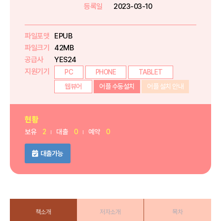
등록일
2023-03-10
파일포맷
EPUB
파일크기
42MB
공급사
YES24
지원기기
PC
PHONE
TABLET
웹뷰어
어플 수동설치
어플 설치 안내
현황
보유
2
대출
0
예약
0
대출가능
책소개
저자소개
목차