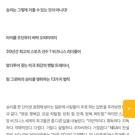
승리는 그렇게 거둘 수 있는 것이 아니다!
마이클 조던부터 버락 오바마까지
30년간 최고의 스포츠 선수 ? 비즈니스 리더들이
앞다투어 찾는 미국 최강의 멘탈 트레이너,
팀 그로버의 승리를 쟁취하는 13가지 법칙
승리를 한 단어로 표현해보라는 질문에 사람들이 주로 하는 답변을 추려보면 다음
과 같다. “영광. 행복감. 성공. 탁월함. 성취. 힘. 만족. 정복. 짜릿함.” 하지만 스포츠
및 비즈니스 세계의 최고들은 좀 다른 답을 내놓았다. “야만적이다. 혹독하다. 지독
하다. 막돼먹었다. 더럽다. 거칠다. 살벌하다. 무자비하다. 거침없다.” NBA의 전설
적인 스타 코비 브라이언트는 “모든 것”이라고 말했다. 지나치게 뛰어난 결과를 내