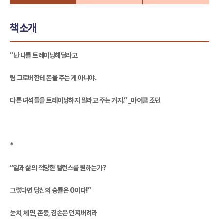
책소개
“난 나를 트레이닝해달라고
팀 그로버한테 돈을 주는 게 아니야.
다른 녀석들을 트레이닝하지 말라고 주는 거지.” _마이클 조던
*
“일과 삶의 적당한 밸런스를 원하는가?
그렇다면 당신의 승률은 0이다!”
눈치, 체면, 존중, 겸손은 던져버려라