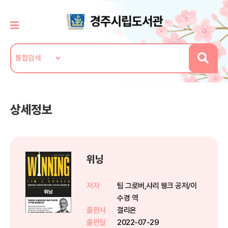
상세정보
위닝
저자
팀 그로버,샤리 웽크 공저/이
수경 역
출판사
갤리온
출판일
2022-07-29