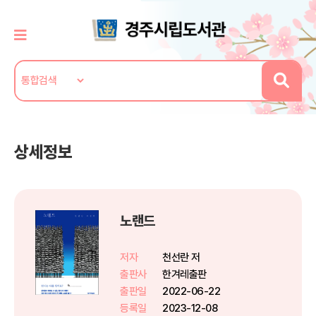
상세정보
노랜드
저자
천선란 저
출판사
한겨레출판
출판일
2022-06-22
등록일
2023-12-08