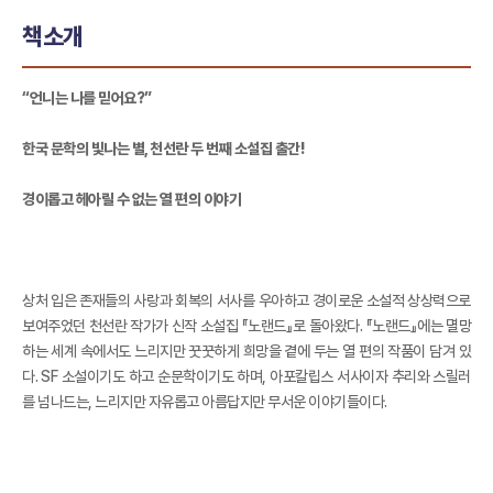
책소개
“언니는 나를 믿어요?”
한국 문학의 빛나는 별, 천선란 두 번째 소설집 출간!
경이롭고 헤아릴 수 없는 열 편의 이야기
상처 입은 존재들의 사랑과 회복의 서사를 우아하고 경이로운 소설적 상상력으로
보여주었던 천선란 작가가 신작 소설집 『노랜드』로 돌아왔다. 『노랜드』에는 멸망
하는 세계 속에서도 느리지만 꿋꿋하게 희망을 곁에 두는 열 편의 작품이 담겨 있
다. SF 소설이기도 하고 순문학이기도 하며, 아포칼립스 서사이자 추리와 스릴러
를 넘나드는, 느리지만 자유롭고 아름답지만 무서운 이야기들이다.