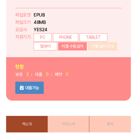
파일포맷
EPUB
파일크기
48MB
공급사
YES24
지원기기
PC
PHONE
TABLET
웹뷰어
어플 수동설치
어플 설치 안내
현황
보유
2
대출
0
예약
0
대출가능
책소개
저자소개
목차