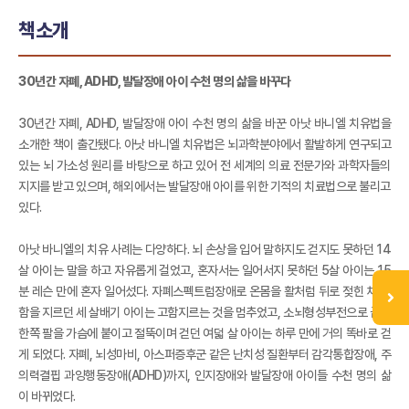
책소개
30년간 자폐, ADHD, 발달장애 아이 수천 명의 삶을 바꾸다
30년간 자폐, ADHD, 발달장애 아이 수천 명의 삶을 바꾼 아낫 바니엘 치유법을
소개한 책이 출간됐다. 아낫 바니엘 치유법은 뇌과학분야에서 활발하게 연구되고
있는 뇌 가소성 원리를 바탕으로 하고 있어 전 세계의 의료 전문가와 과학자들의
지지를 받고 있으며, 해외에서는 발달장애 아이를 위한 기적의 치료법으로 불리고
있다.
아낫 바니엘의 치유 사례는 다양하다. 뇌 손상을 입어 말하지도 걷지도 못하던 14
살 아이는 말을 하고 자유롭게 걸었고, 혼자서는 일어서지 못하던 5살 아이는 15
분 레슨 만에 혼자 일어섰다. 자폐스펙트럼장애로 온몸을 활처럼 뒤로 젖힌 채 고
함을 지르던 세 살배기 아이는 고함지르는 것을 멈추었고, 소뇌형성부전으로 굽은
한쪽 팔을 가슴에 붙이고 절뚝이며 걷던 여덟 살 아이는 하루 만에 거의 똑바로 걷
게 되었다. 자폐, 뇌성마비, 아스퍼증후군 같은 난치성 질환부터 감각통합장애, 주
의력결핍 과잉행동장애(ADHD)까지, 인지장애와 발달장애 아이들 수천 명의 삶
이 바뀌었다.