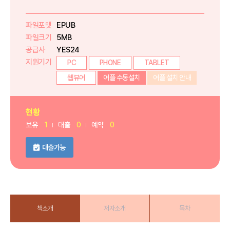
파일포맷
EPUB
파일크기
5MB
공급사
YES24
지원기기
PC
PHONE
TABLET
웹뷰어
어플 수동설치
어플 설치 안내
현황
보유
1
대출
0
예약
0
대출가능
책소개
저자소개
목차