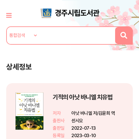
상세정보
기적의 아낫 바니엘 치유법
저자
아낫 바니엘 저/김윤희 역
출판사
센시오
출판일
2022-07-13
등록일
2023-03-10