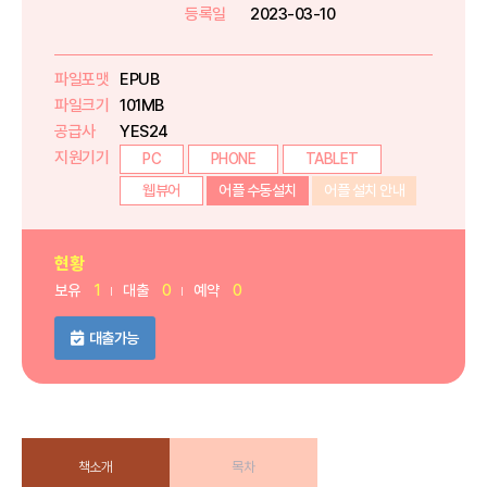
등록일
2023-03-10
파일포맷
EPUB
파일크기
101MB
공급사
YES24
지원기기
PC
PHONE
TABLET
웹뷰어
어플 수동설치
어플 설치 안내
현황
보유
1
대출
0
예약
0
대출가능
책소개
목차