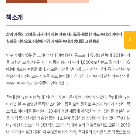
책소개
삶과 가족의 의미를 되새기게 하는 가슴 시리도록 뭉클한 어느 늑대의 이야기
실화를 바탕으로 진실에 가장 가까운 늑대의 생태를 그린 동화
연구 개체명 ‘OR-7’. 그러나 ‘저니(여행)’란 이름으로 더 유명했던 늑대. 2011년 가
을 고향인 오리건주를 떠나 이듬해 봄까지 무려 1,600km(한반도 길이의 약 1.6
배)에 이르는 여행을 했다. 새로운 터전을 찾아서! 그 기간 ‘저니’의 몸에 부착된 무
선송신기가 전해오는 사실은 실로 놀라웠다. 하나하나가 늑대에 관한 기존 상식을
송두리째 무너뜨리는 일들의 연속이었다.
『늑대 원더』는 실존 늑대 ‘저니’의 이 놀라운 여정이 바탕이 되었다. 『늑대 원더』는
이제껏 볼 수 없었던 독특한 스타일의 동물 모험 동화로 주인공 늑대가 자신의 목
소리로 이야기를 들려준다. 20세기 후반 새롭게 밝혀진 늑대의 생태를 충실히 담
은 이 작품에선 기존의 숱한 동화나 소설에 등장하는 잔인한 늑대는 없다. 『늑대 원
더』 에선 인간보다 더 인간적인 모습의 늑대에 놀라고 감동할지도 모른다. 2019
년 미국에서 출간되자마자 수많은 매체와 작가, 독자들의 찬사를 받은 작품으로 뼛