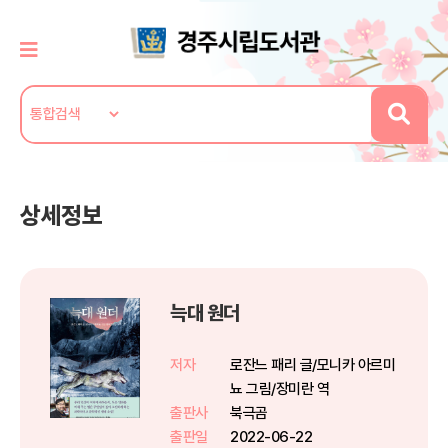
상세정보
늑대 원더
저자
로잔느 패리 글/모니카 아르미
뇨 그림/장미란 역
출판사
북극곰
출판일
2022-06-22