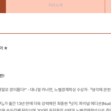
저자소개
어 ★
,
판!
야말로 경이롭다!” - 대니얼 카너먼, 노벨경제학상 수상자 · 『생각에 관한
 출간 13년 만에 더욱 강력해진 최종판 『넛지: 파이널 에디션(Nudge: Th
점을 송두리째 뒤집으며 200만 독자들의 선택과 노벨경제학상으로 증명