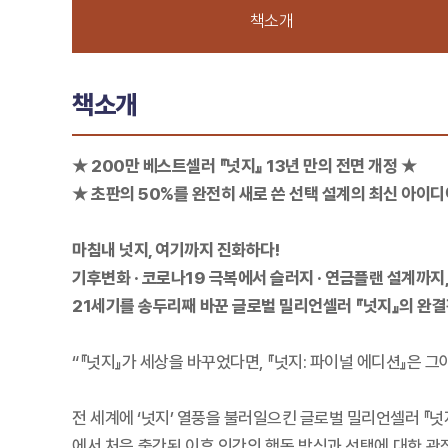
책소개
책소개
★ 200만 베스트셀러 『넛지』 13년 만의 전면 개정 ★
★ 초판의 50%를 완전히 새로 쓴 선택 설계의 최신 아이디
마침내 넛지, 여기까지 진화하다!
기후변화 · 코로나19 극복에서 슬러지 · 연금플랜 설계까지
21세기를 송두리째 바꾼 글로벌 밀리언셀러 『넛지』의 완결
“『넛지』가 세상을 바꾸었다면, 『넛지: 파이널 에디션』은 그
전 세계에 ‘넛지’ 열풍을 불러일으킨 글로벌 밀리언셀러 『넛지』가
에서 처음 출간된 이후 인간의 행동 방식과 선택에 대한 관