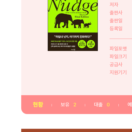
저자
출판사
출판일
등록일
파일포맷
파일크기
공급사
지원기기
현황
보유
2
대출
0