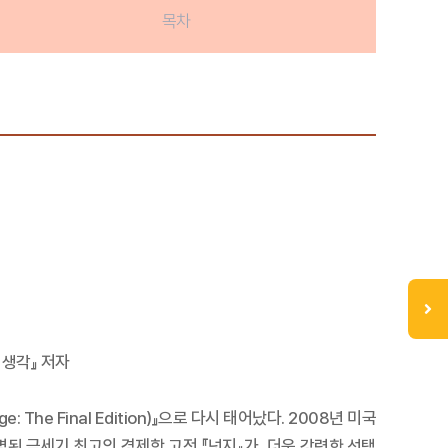
목차
 생각』 저자
e Final Edition)』으로 다시 태어났다. 2008년 미국
된 금세기 최고의 경제학 고전 『넛지』가, 더욱 강력한 선택