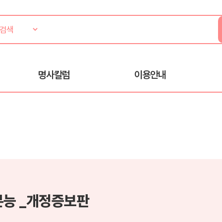
명사칼럼
이용안내
본능 _개정증보판