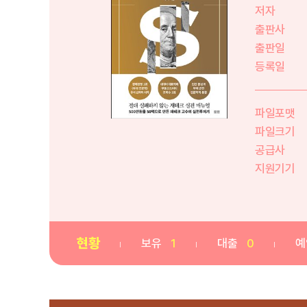
저자
출판사
출판일
등록일
파일포맷
파일크기
공급사
지원기기
현황
보유
1
대출
0
예