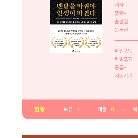
저자
출판사
출판일
등록일
파일포맷
파일크기
공급사
지원기기
현황
보유
1
대출
0
예