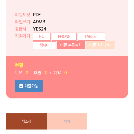
파일포맷
PDF
파일크기
49MB
공급사
YES24
지원기기
PC
PHONE
TABLET
웹뷰어
어플 수동설치
어플 설치 안내
현황
보유
2
대출
0
예약
0
대출가능
책소개
목차