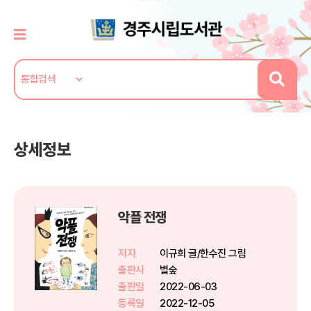
상세정보
악플 전쟁
저자
이규희 글/한수진 그림
출판사
별숲
출판일
2022-06-03
등록일
2022-12-05