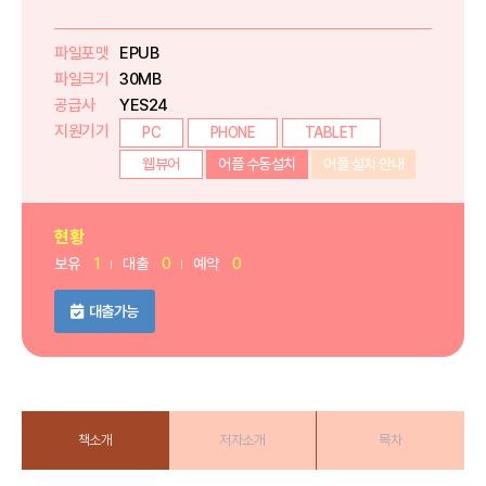
파일포맷
EPUB
파일크기
30MB
공급사
YES24
지원기기
PC
PHONE
TABLET
웹뷰어
어플 수동설치
어플 설치 안내
현황
보유
1
대출
0
예약
0
대출가능
책소개
저자소개
목차