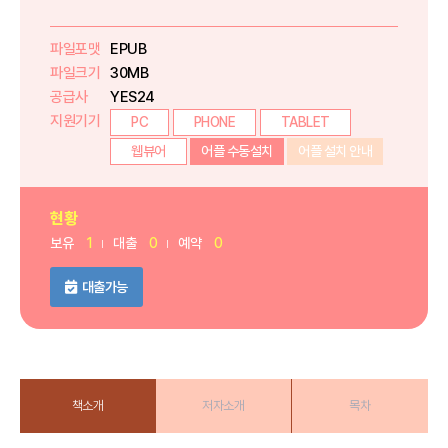
파일포맷
EPUB
파일크기
30MB
공급사
YES24
지원기기
PC
PHONE
TABLET
웹뷰어
어플 수동설치
어플 설치 안내
현황
보유
1
대출
0
예약
0
대출가능
책소개
저자소개
목차