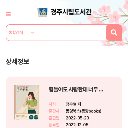
상세정보
힘들어도 사람한테 너무 기대지 마세요
저자
정우열 저
출판사
동양북스(동양books)
출판일
2022-05-23
등록일
2022-12-05