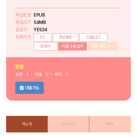
파일포맷
EPUB
파일크기
54MB
공급사
YES24
지원기기
PC
PHONE
TABLET
웹뷰어
어플 수동설치
어플 설치 안내
현황
보유
1
대출
0
예약
0
대출가능
책소개
저자소개
목차