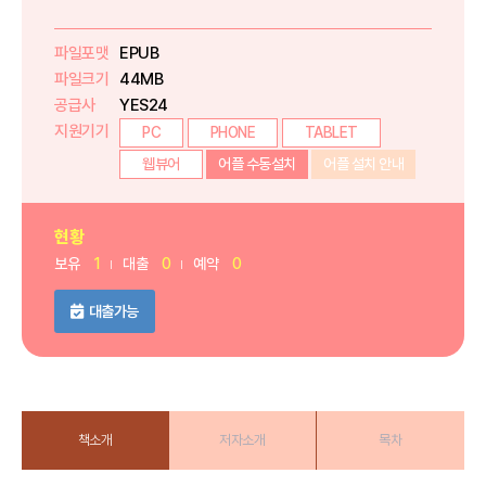
파일포맷
EPUB
파일크기
44MB
공급사
YES24
지원기기
PC
PHONE
TABLET
웹뷰어
어플 수동설치
어플 설치 안내
현황
보유
1
대출
0
예약
0
대출가능
책소개
저자소개
목차