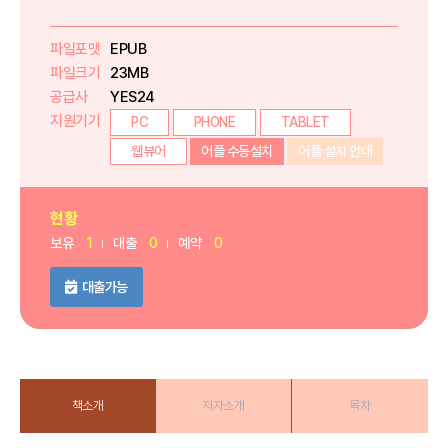
파일포맷
EPUB
파일크기
23MB
공급사
YES24
지원기기
PC
PHONE
TABLET
웹뷰어
어플 수동설치
어플 설치 안내
현황
보유
1
대출
0
예약
0
대출가능
책소개
저자소개
목차