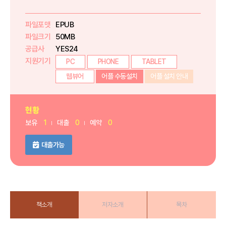
파일포맷
EPUB
파일크기
50MB
공급사
YES24
지원기기
PC
PHONE
TABLET
웹뷰어
어플 수동설치
어플 설치 안내
현황
보유
1
대출
0
예약
0
대출가능
책소개
저자소개
목차