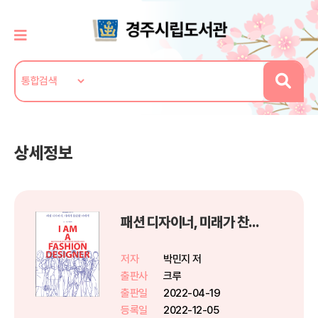
상세정보
패션 디자이너, 미래가 찬란한 너에게
저자
박민지 저
출판사
크루
출판일
2022-04-19
등록일
2022-12-05