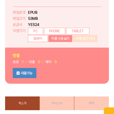
파일포맷
EPUB
파일크기
53MB
공급사
YES24
지원기기
PC
PHONE
TABLET
웹뷰어
어플 수동설치
어플 설치 안내
현황
보유
1
대출
0
예약
0
대출가능
책소개
저자소개
목차