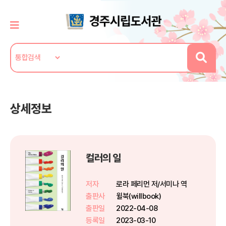
상세정보
컬러의 일
저자
로라 페리먼 저/서미나 역
출판사
윌북(willbook)
출판일
2022-04-08
등록일
2023-03-10