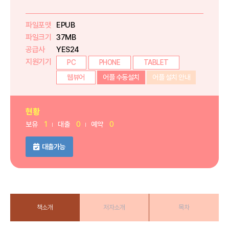
파일포맷
EPUB
파일크기
37MB
공급사
YES24
지원기기
PC
PHONE
TABLET
웹뷰어
어플 수동설치
어플 설치 안내
현황
보유
1
대출
0
예약
0
대출가능
책소개
저자소개
목차