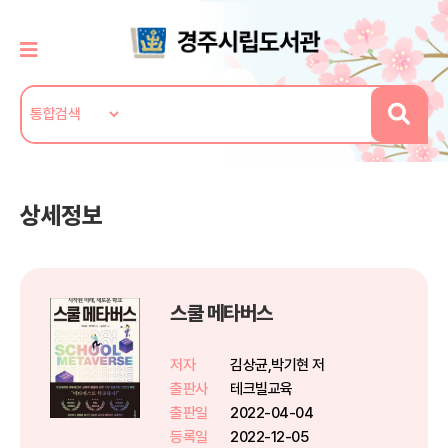
상세정보
스쿨 메타버스
저자
김상균,박기현 저
출판사
테크빌교육
출판일
2022-04-04
등록일
2022-12-05