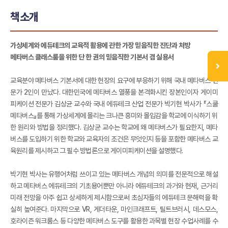
책소개
가상세계와 에듀테크의 교육적 활용에 관한 가장 믿음직한 진단과 처방
메타버스 클래스룸을 위한 단 한 권의 믿음직한 기본서 겸 실용서
교육분야 메타버스 기본서에 대한 현장의 요구에 부응하기 위해 국내 메타버스 전
문가 2인이 만났다. 대한민국에 메타버스 열풍을 본격화시킨 장본인이자 게이미
피케이션 전문가 김상균 교수와 국내 에듀테크 산업 전문가 박기현 박사가 『스쿨
메타버스』를 통해 가상세계에 몰리는 크나큰 흥미와 몰입감을 학교에 이식하기 위
한 원리와 방법을 정리했다. 김상균 교수는 학교에 왜 메타버스가 필요한지, 메타
버스를 도입하기 위한 학교와 교육자의 조건은 무엇인지 등을 포함한 메타버스 교
육원리를 제시하고 그 필수 방법론으로 게이미피케이션을 설명했다.
박기현 박사는 유행어처럼 쓰이고 있는 메타버스 개념의 의미를 전문적으로 해설
하고 메타버스 에듀테크의 기초용어뿐만 아니라 에듀테크의 과거와 현재, 근거리
미래 전망을 아주 쉽고 상세하게 제시함으로써 초심자들의 에듀테크 문해력을 확
실히 높여준다. 마지막으로 VR, 게더타운, 마인크래프트, 틸트브러시, 데스모스,
호라이즌 워크룸스 등 다양한 메타버스 도구를 활용한 과목별 현장 수업사례를 수