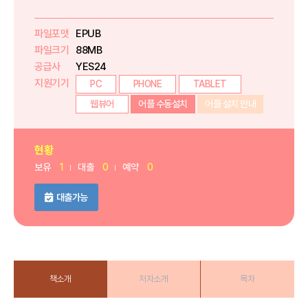
파일포맷
EPUB
파일크기
88MB
공급사
YES24
지원기기
PC
PHONE
TABLET
웹뷰어
어플 수동설치
어플 설치 안내
현황
보유
1
대출
0
예약
0
대출가능
책소개
저자소개
목차