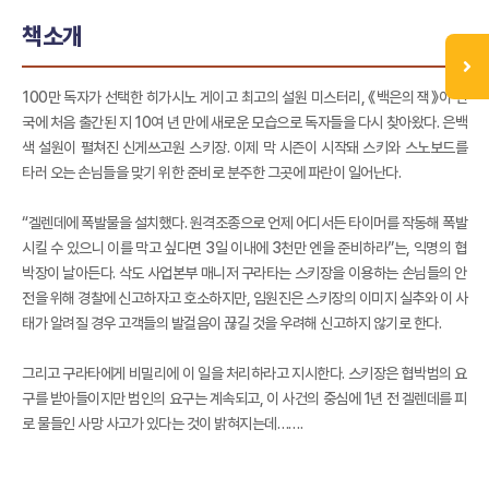
책소개
100만 독자가 선택한 히가시노 게이고 최고의 설원 미스터리, 《백은의 잭》이 한
국에 처음 출간된 지 10여 년 만에 새로운 모습으로 독자들을 다시 찾아왔다. 은백
색 설원이 펼쳐진 신게쓰고원 스키장. 이제 막 시즌이 시작돼 스키와 스노보드를
타러 오는 손님들을 맞기 위한 준비로 분주한 그곳에 파란이 일어난다.
“겔렌데에 폭발물을 설치했다. 원격조종으로 언제 어디서든 타이머를 작동해 폭발
시킬 수 있으니 이를 막고 싶다면 3일 이내에 3천만 엔을 준비하라”는, 익명의 협
박장이 날아든다. 삭도 사업본부 매니저 구라타는 스키장을 이용하는 손님들의 안
전을 위해 경찰에 신고하자고 호소하지만, 임원진은 스키장의 이미지 실추와 이 사
태가 알려질 경우 고객들의 발걸음이 끊길 것을 우려해 신고하지 않기로 한다.
그리고 구라타에게 비밀리에 이 일을 처리하라고 지시한다. 스키장은 협박범의 요
구를 받아들이지만 범인의 요구는 계속되고, 이 사건의 중심에 1년 전 겔렌데를 피
로 물들인 사망 사고가 있다는 것이 밝혀지는데…….