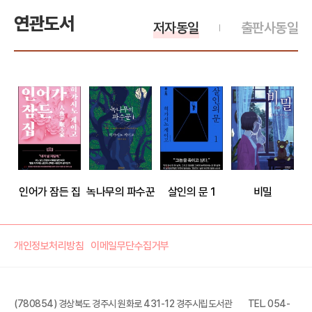
연관도서
저자동일
출판사동일
인어가 잠든 집
녹나무의 파수꾼
살인의 문 1
비밀
개인정보처리방침
이메일무단수집거부
(780854) 경상북도 경주시 원화로 431-12 경주시립도서관
TEL. 054-