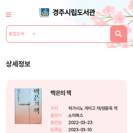
상세정보
백은의 잭
저자
히가시노 게이고 저/양윤옥 역
출판사
소미북스
출판일
2022-03-23
등록일
2023-03-10