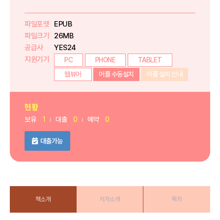
파일포맷
EPUB
파일크기
26MB
공급사
YES24
지원기기
PC
PHONE
TABLET
웹뷰어
어플 수동설치
어플 설치 안내
현황
보유
1
대출
0
예약
0
대출가능
책소개
저자소개
목차