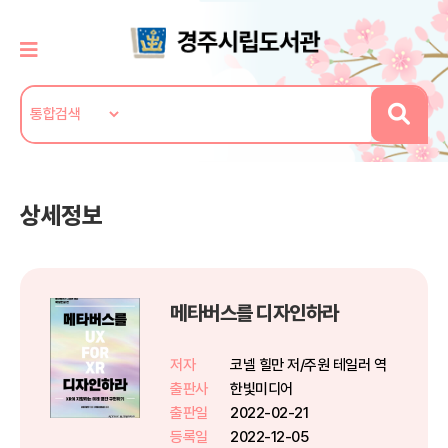
상세정보
메타버스를 디자인하라
저자
코넬 힐만 저/주원 테일러 역
출판사
한빛미디어
출판일
2022-02-21
등록일
2022-12-05