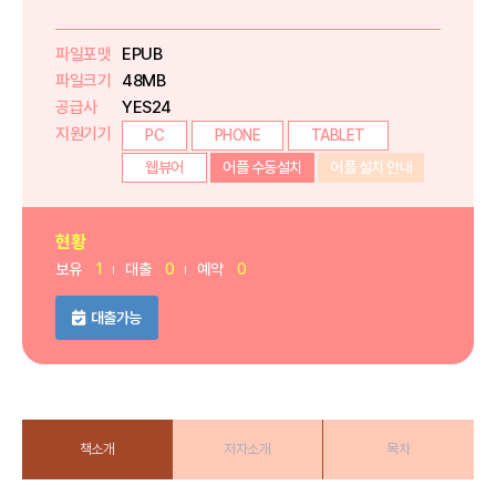
파일포맷
EPUB
파일크기
48MB
공급사
YES24
지원기기
PC
PHONE
TABLET
웹뷰어
어플 수동설치
어플 설치 안내
현황
보유
1
대출
0
예약
0
대출가능
책소개
저자소개
목차