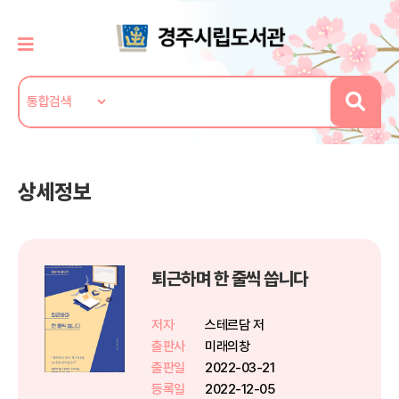
상세정보
퇴근하며 한 줄씩 씁니다
저자
스테르담 저
출판사
미래의창
출판일
2022-03-21
등록일
2022-12-05