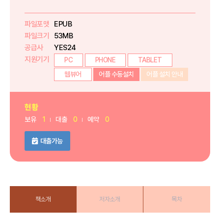
파일포맷
EPUB
파일크기
53MB
공급사
YES24
지원기기
PC
PHONE
TABLET
웹뷰어
어플 수동설치
어플 설치 안내
현황
보유
1
대출
0
예약
0
대출가능
책소개
저자소개
목차