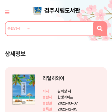
상세정보
리얼 하와이
저자
김화정 저
출판사
한빛라이프
출판일
2022-03-07
등록일
2022-12-05