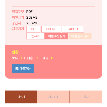
파일포맷
PDF
파일크기
202MB
공급사
YES24
지원기기
PC
PHONE
TABLET
웹뷰어
어플 수동설치
어플 설치 안내
현황
보유
1
대출
0
예약
0
대출가능
책소개
저자소개
목차