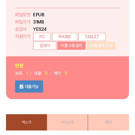
파일포맷
EPUB
파일크기
31MB
공급사
YES24
지원기기
PC
PHONE
TABLET
웹뷰어
어플 수동설치
어플 설치 안내
현황
보유
1
대출
0
예약
0
대출가능
책소개
저자소개
목차