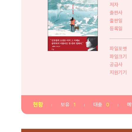
저자
출판사
출판일
등록일
파일포맷
파일크기
공급사
지원기기
현황
보유
1
대출
0
예