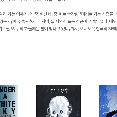
멀리 가는 이야기』와 『진화신화』 중 따로 출간된 「미래로 가는 사람들」
닮았는가』에 수록된 「0과 1 사이」를 제외한 모든 작품이 수록되었다. 
 기록될 「지구의 하늘에는 별이 빛나고 있다」까지, 오래도록 한국의 SF