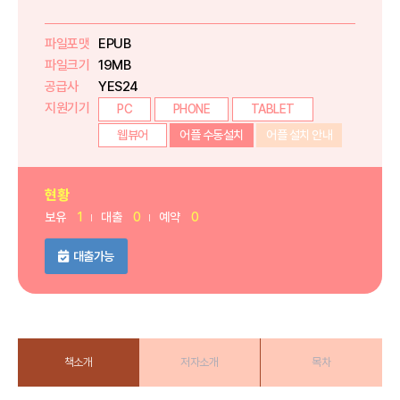
파일포맷
EPUB
파일크기
19MB
공급사
YES24
지원기기
PC
PHONE
TABLET
웹뷰어
어플 수동설치
어플 설치 안내
현황
보유
1
대출
0
예약
0
대출가능
책소개
저자소개
목차