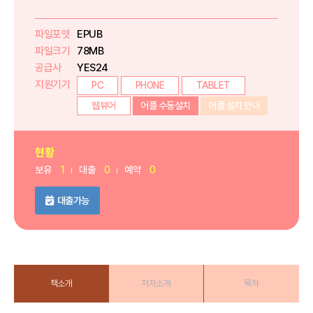
파일포맷
EPUB
파일크기
78MB
공급사
YES24
지원기기
PC
PHONE
TABLET
웹뷰어
어플 수동설치
어플 설치 안내
현황
보유
1
대출
0
예약
0
대출가능
책소개
저자소개
목차