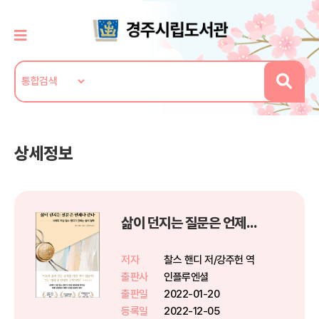
상세정보
삶이 던지는 질문은 언제나 같다
저자
찰스 핸디 저/강주헌 역
출판사
인플루엔셜
출판일
2022-01-20
등록일
2022-12-05