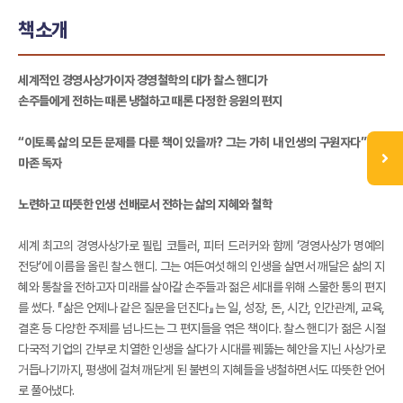
책소개
세계적인 경영사상가이자 경영철학의 대가 찰스 핸디가
손주들에게 전하는 때론 냉철하고 때론 다정한 응원의 편지
“이토록 삶의 모든 문제를 다룬 책이 있을까? 그는 가히 내 인생의 구원자다” -아
마존 독자
노련하고 따뜻한 인생 선배로서 전하는 삶의 지혜와 철학
세계 최고의 경영사상가로 필립 코틀러, 피터 드러커와 함께 ‘경영사상가 명예의
전당’에 이름을 올린 찰스 핸디. 그는 여든여섯 해의 인생을 살면서 깨달은 삶의 지
혜와 통찰을 전하고자 미래를 살아갈 손주들과 젊은 세대를 위해 스물한 통의 편지
를 썼다. 『삶은 언제나 같은 질문을 던진다』는 일, 성장, 돈, 시간, 인간관계, 교육,
결혼 등 다양한 주제를 넘나드는 그 편지들을 엮은 책이다. 찰스 핸디가 젊은 시절
다국적 기업의 간부로 치열한 인생을 살다가 시대를 꿰뚫는 혜안을 지닌 사상가로
거듭나기까지, 평생에 걸쳐 깨닫게 된 불변의 지혜들을 냉철하면서도 따뜻한 언어
로 풀어냈다.