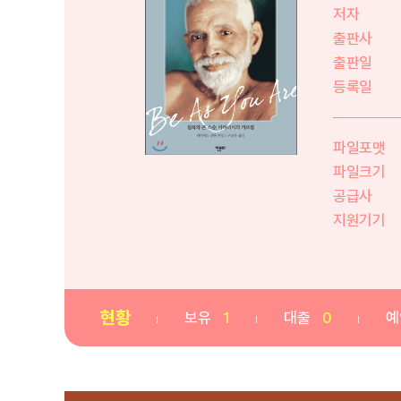
저자
출판사
출판일
등록일
파일포맷
파일크기
공급사
지원기기
현황
보유
1
대출
0
예