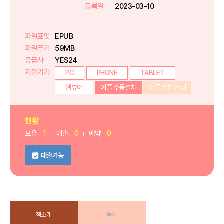
등록일
2023-03-10
파일포맷
EPUB
파일크기
59MB
공급사
YES24
지원기기
PC
PHONE
TABLET
웹뷰어
어플 수동설치
어플 설치 안내
현황
보유
1
대출
0
예약
0
대출가능
책소개
목차