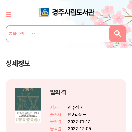
상세정보
일의 격
저자
신수정 저
출판사
턴어라운드
출판일
2022-01-17
등록일
2022-12-05