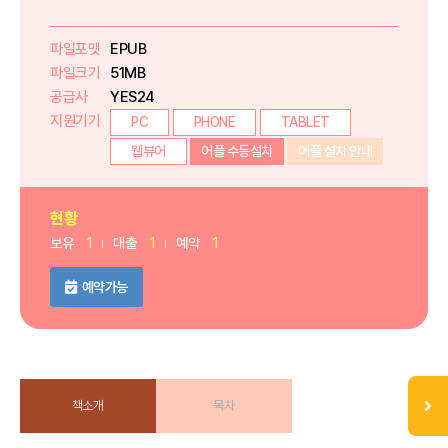
파일포맷
EPUB
파일크기
51MB
공급사
YES24
지원기기
PC
PHONE
TABLET
웹뷰어
어플 수동설치
어플 설치 안내
현황
보유
1
대출
1
예약
1
예약가능
책소개
목차