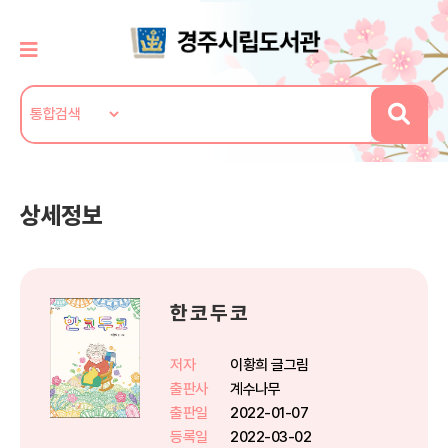
상세정보
한 코 두 코
저자
이황희 글그림
출판사
계수나무
출판일
2022-01-07
등록일
2022-03-02