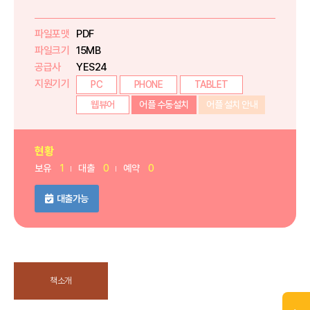
파일포맷
PDF
파일크기
15MB
공급사
YES24
지원기기
PC
PHONE
TABLET
웹뷰어
어플 수동설치
어플 설치 안내
현황
보유
1
대출
0
예약
0
대출가능
책소개