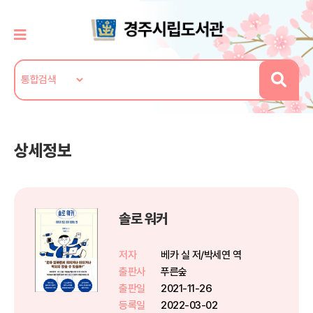
상세정보
솔로 워커
저자
베카 실 저/박세연 역
출판사
푸른숲
출판일
2021-11-26
등록일
2022-03-02