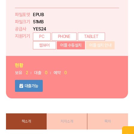
파일포맷
EPUB
파일크기
51MB
공급사
YES24
지원기기
PC
PHONE
TABLET
웹뷰어
어플 수동설치
어플 설치 안내
현황
보유
2
대출
0
예약
0
대출가능
책소개
저자소개
목차