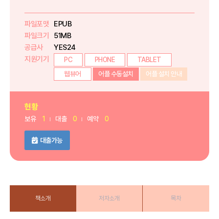
파일포맷
EPUB
파일크기
51MB
공급사
YES24
지원기기
PC
PHONE
TABLET
웹뷰어
어플 수동설치
어플 설치 안내
현황
보유
1
대출
0
예약
0
대출가능
책소개
저자소개
목차