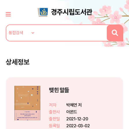
상세정보
맺힌 말들
저자
박혜연 저
출판사
아몬드
출판일
2021-12-20
등록일
2022-03-02