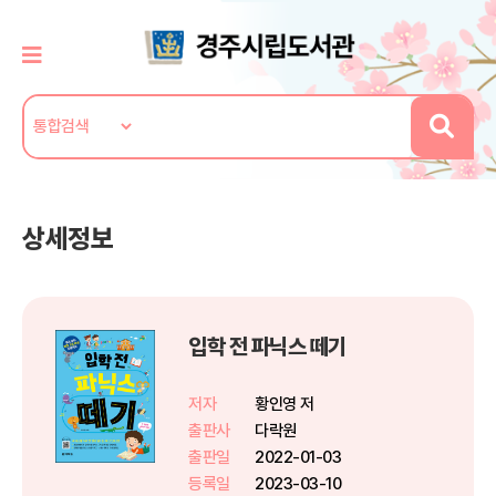
상세정보
입학 전 파닉스 떼기
저자
황인영 저
출판사
다락원
출판일
2022-01-03
등록일
2023-03-10