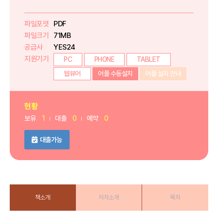
파일포맷
PDF
파일크기
71MB
공급사
YES24
지원기기
PC
PHONE
TABLET
웹뷰어
어플 수동설치
어플 설치 안내
현황
보유
1
대출
0
예약
0
대출가능
책소개
저자소개
목차