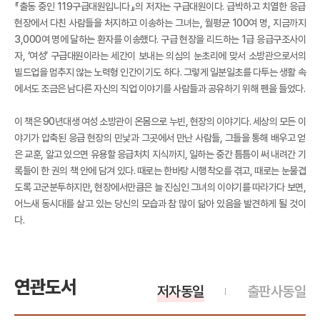
『출동 중인 119구급대원입니다』의 저자는 구급대원이다. 급박하고 치열한 응급
현장에서 다친 사람들을 처지하고 이송하는 그녀는, 월평균 100여 명, 지금까지
3,000여 명에 달하는 환자를 이송했다. 구급 현장을 리드하는 1급 응급구조사이
자, ‘여성’ 구급대원이라는 세간이 보내는 의심의 눈초리에 맞서 소방관으로서의
빌드업을 멈추지 않는 노력형 인간이기도 하다. 그렇게 일분일초를 다투는 생활 속
에서도 조금은 남다른 자신의 직업 이야기를 사람들과 공유하기 위해 펜을 들었다.
이 책은 90년대생 여성 소방관이 온몸으로 누빈, 현장의 이야기다. 세상의 모든 이
야기가 압축된 응급 현장의 민낯과 그곳에서 만난 사람들, 그들을 통해 배우고 얻
은 교훈, 알고 있으면 유용할 응급처치 지식까지, 일하는 중간 틈틈이 써 내려간 기
록들이 한 권의 책 안에 담겨 있다. 때로는 한바탕 시행착오를 겪고, 때로는 눈물겹
도록 고군분투하지만, 현장에서만큼은 늘 진심인 그녀의 이야기를 따라가다 보면,
어느새 동시대를 살고 있는 당신의 모습과 참 많이 닮아 있음을 발견하게 될 것이
다.
연관도서
저자동일
출판사동일