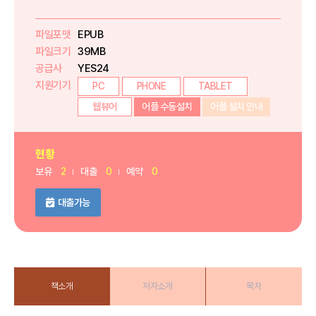
파일포맷
EPUB
파일크기
39MB
공급사
YES24
지원기기
PC
PHONE
TABLET
웹뷰어
어플 수동설치
어플 설치 안내
현황
보유
2
대출
0
예약
0
대출가능
책소개
저자소개
목차