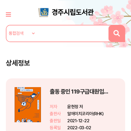
상세정보
출동 중인 119구급대원입니다
저자
윤현정 저
출판사
알에이치코리아(RHK)
출판일
2021-12-22
등록일
2022-03-02