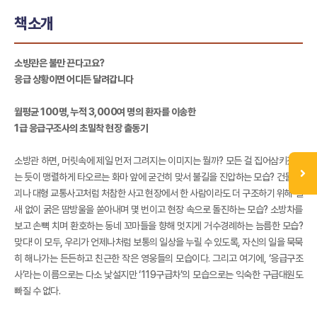
책소개
소방관은 불만 끈다고요?
응급 상황이면 어디든 달려갑니다
월평균 100명, 누적 3,000여 명의 환자를 이송한
1급 응급구조사의 초밀착 현장 출동기
소방관 하면, 머릿속에 제일 먼저 그려지는 이미지는 뭘까? 모든 걸 집어삼키겠다
는 듯이 맹렬하게 타오르는 화마 앞에 굳건히 맞서 불길을 진압하는 모습? 건물 붕
괴나 대형 교통사고처럼 처참한 사고 현장에서 한 사람이라도 더 구조하기 위해 쉴
새 없이 굵은 땀방울을 쏟아내며 몇 번이고 현장 속으로 돌진하는 모습? 소방차를
보고 손뼉 치며 환호하는 동네 꼬마들을 향해 멋지게 거수경례하는 늠름한 모습?
맞다! 이 모두, 우리가 언제나처럼 보통의 일상을 누릴 수 있도록, 자신의 일을 묵묵
히 해나가는 든든하고 친근한 작은 영웅들의 모습이다. 그리고 여기에, ‘응급구조
사’라는 이름으로는 다소 낯설지만 ‘119구급차’의 모습으로는 익숙한 구급대원도
빠질 수 없다.