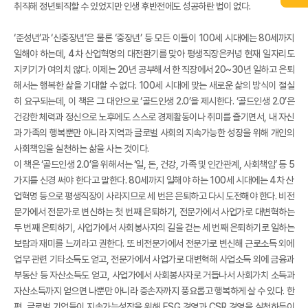
취직해 정년퇴직할 수 있었지만 인생 후반전에도 성공하란 법이 없다.
‘준성년’과 ‘신중장년’은 물론 ‘중장년’ 등 모든 이들이 100세 시대에는 80세까지
일해야 하는데, 4차 산업혁명의 대전환기를 맞아 평생직장은커녕 현재 일자리도
지키기가 여의치 않다. 이제는 20년 공부해서 한 직장에서 20~30년 일하고 은퇴
해서는 행복한 삶을 기대할 수 없다. 100세 시대에 맞는 새로운 삶의 방식이 절실
히 요구되는데, 이 책은 그 대안으로 ‘골드인생 2.0’을 제시한다. ‘골드인생 2.0’은
건강한 체력과 정신으로 노후에도 스스로 경제활동이나 취미를 즐기면서, 내 자신
과 가족의 행복뿐만 아니라 지역과 글로벌 사회의 지속가능한 성장을 위해 개인의
사회책임을 실천하는 삶을 사는 것이다.
이 책은 ‘골드인생 2.0’을 위해서는 ‘일, 돈, 건강, 가족 및 인간관계, 사회책임’ 등 5
가지를 신경 써야 한다고 말한다. 80세까지 일해야 하는 100세 시대에는 4차 산
업혁명 등으로 평생직장이 사라지므로 세 번은 은퇴하고 다시 도전해야 한다. 비전
문가에서 전문가로 변신하는 첫 번째 은퇴하기, 전문가에서 사업가로 대변혁하는
두 번째 은퇴하기, 사업가에서 사회봉사자의 길을 걷는 세 번째 은퇴하기로 일하는
보람과 재미를 느끼라고 권한다. 또 비전문가에서 전문가로 변신해 근로소득 외에
업무 관련 기타소득도 얻고, 전문가에서 사업가로 대변혁해 사업소득 외에 금융과
부동산 등 자산소득도 얻고, 사업가에서 사회봉사자로 거듭나서 사회가치 소득과
자산소득까지 얻으면 나뿐만 아니라 증손자까지 풍요롭고 행복하게 살 수 있다. 한
편, 글로벌 기업들이 지속가능성장을 위해 ESG 경영과 CSR 경영을 실천하듯이