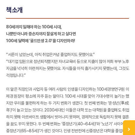
책소개
80세까지 일해야 하는 100세 시대,
나뿐만 아니라 증손자까지 잘살게 하고 싶다면
100세 달력에 ‘골드인생 2.0’을 디자인하라!
“서른이 넘었는데, 아직 취업은커녕 졸업하지도 못했어요.”
“대기업 임원으로 정년퇴직했지만 자녀교육비 등으로 지출이 많아 저희 부부 노후
자금을 넉넉히 마련하지는 못했어요. 자식들을 아직 출가시키지 못했는데, 그것도
걱정입니다.”
이 말은 직장인과 사업자 등 여러 사람의 인생을 디자인하는 100세경영연구원 이
제경 원장이 평소에 자주 듣는 말이다. 100세 시대를 맞아 기대수명이 늘기는 했
지만 우리를 불편하게 하는 두 가지 변화가 생겼다. 첫 번째 변화는 ‘준성년(準成
年)’이 늘고 있는 것이다. 2030세대인 이들은 대학 또는 대학원을 졸업해도 취업
하지 못해 아르바이트 생활에서 벗어나지 못하며, 경제적으로 독립하지 못해 결혼
을 꿈도 꾸지 못한다. 두 번째 변화는 ‘중장년기(40~64세)’와 ‘노년기’ 사이에 ‘신
중장년기(65~85세)’가 생긴 것이다. 인생 전반전에 신중장년은 대학을 졸업하고