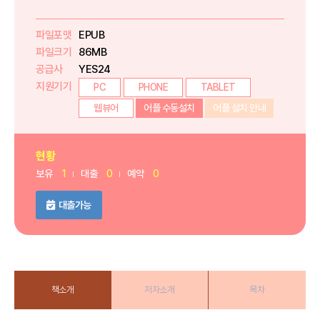
파일포맷
EPUB
파일크기
86MB
공급사
YES24
지원기기
PC
PHONE
TABLET
웹뷰어
어플 수동설치
어플 설치 안내
현황
보유
1
대출
0
예약
0
대출가능
책소개
저자소개
목차