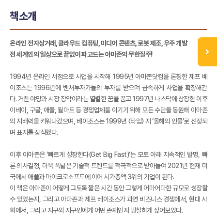
책소개
온라인 전자상거래, 클라우드 컴퓨팅, 미디어 콘텐츠, 로봇 제조, 우주 개발
전 세계인의 일상으로 끝없이 파고드는 아마존의 무한질주!
1994년 온라인 서점으로 사업을 시작해 1995년 아마존닷컴을 론칭한 제프 베
이조스는 1996년에 벤처투자가들의 투자를 받으며 급속하게 사업을 확장해간
다. 거친 야망과 시장 장악이라는 열렬한 꿈을 품고 1997년 나스닥에 상장한 이후
이베이, 구글, 애플, 월마트 등 경쟁업체를 이기기 위해 모든 수단을 동원해 아마존
의 지배력을 키워나갔으며, 베이조스는 1999년 〈타임〉 지 ‘올해의 인물’로 선정되
며 표지를 장식했다.
이후 아마존은 ‘빠르게 성장한다(Get Big Fast)’는 모토 아래 지속적인 발명, 빠
른 의사결정, 더욱 폭넓은 기술적 트렌드를 적극적으로 받아들여 2021년 현재 미
국에서 애플과 마이크로소프트에 이어 시가총액 3위의 기업이 된다.
이 책은 아마존이 어떻게 그토록 짧은 시간 동안 그렇게 어마어마한 규모로 성장할
수 있었는지, 그리고 아마존과 제프 베이조스가 과연 비즈니스 경쟁에서, 현대 사
회에서, 그리고 지구와 지구인에게 어떤 존재인지 냉철하게 짚어보았다.