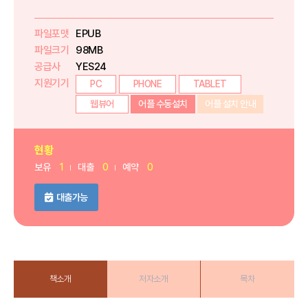
파일포맷
EPUB
파일크기
98MB
공급사
YES24
지원기기
PC
PHONE
TABLET
웹뷰어
어플 수동설치
어플 설치 안내
현황
보유
1
대출
0
예약
0
대출가능
책소개
저자소개
목차