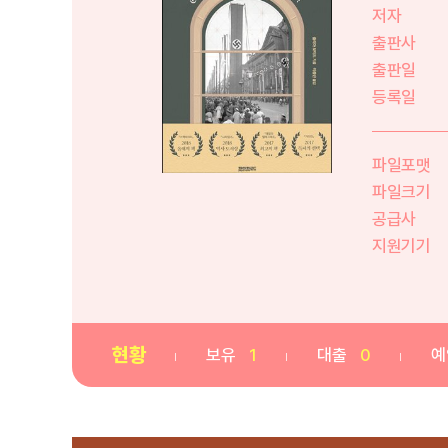
저자
출판사
출판일
등록일
파일포맷
파일크기
공급사
지원기기
현황
보유
1
대출
0
예