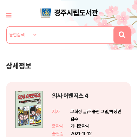
상세정보
의사 어벤저스 4
저자
고희정 글/조승연 그림/류정민
감수
출판사
가나출판사
출판일
2021-11-12