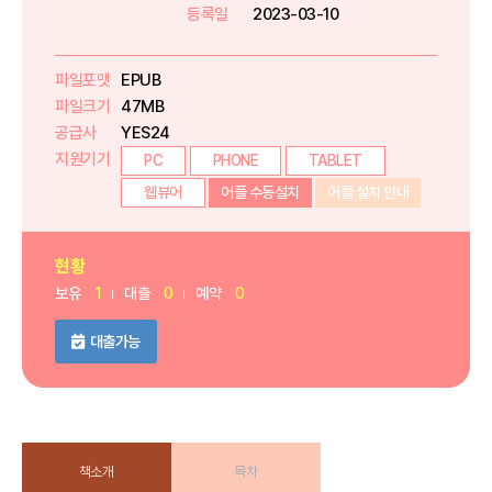
등록일
2023-03-10
파일포맷
EPUB
파일크기
47MB
공급사
YES24
지원기기
PC
PHONE
TABLET
웹뷰어
어플 수동설치
어플 설치 안내
현황
보유
1
대출
0
예약
0
대출가능
책소개
목차