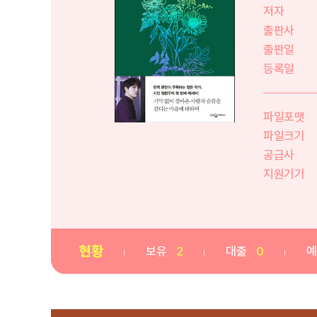
저자
출판사
출판일
등록일
파일포맷
파일크기
공급사
지원기기
현황
보유
2
대출
0